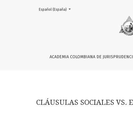
Change the language. The current language is:
Español (España)
CLÁUSULAS SOCIALES VS. EL DEBER DE SELEC
ACADEMIA COLOMBIANA DE JURISPRUDENC
CLÁUSULAS SOCIALES VS. 