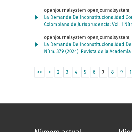
openjournalsystem openjournalsystem,
La Demanda De Inconstitucionalidad Cont
Colombiana de Jurisprudencia: Vol. 1 Nú
openjournalsystem openjournalsystem,
La Demanda De Inconstitucionalidad De L
Núm. 379 (2024): Revista de la Academi
<<
<
2
3
4
5
6
7
8
9
1