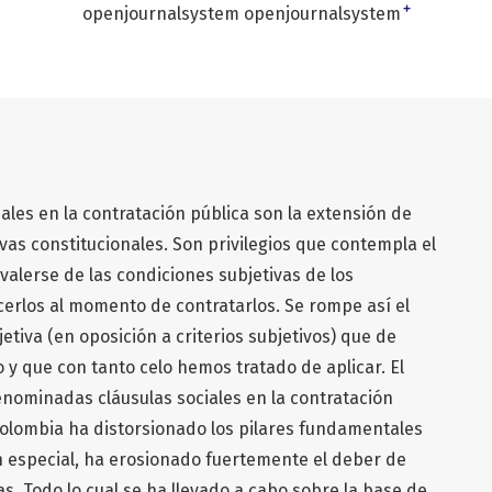
+
openjournalsystem openjournalsystem
les en la contratación pública son la extensión de
ivas constitucionales. Son privilegios que contempla el
valerse de las condiciones subjetivas de los
erlos al momento de contratarlos. Se rompe así el
tiva (en oposición a criterios subjetivos) que de
 que con tanto celo hemos tratado de aplicar. El
ominadas cláusulas sociales en la contratación
Colombia ha distorsionado los pilares fundamentales
n especial, ha erosionado fuertemente el deber de
as. Todo lo cual se ha llevado a cabo sobre la base de