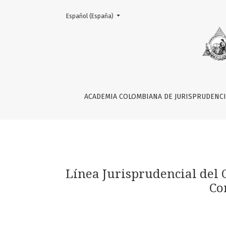
Change the language. The current language is:
Español (España)
Línea Jurisprudencial del Consejo de Estado
ACADEMIA COLOMBIANA DE JURISPRUDENC
Línea Jurisprudencial del 
Co