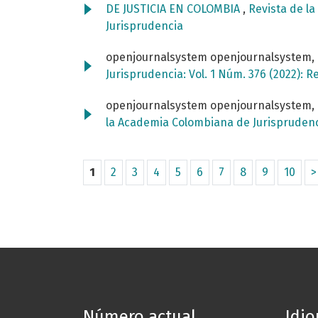
DE JUSTICIA EN COLOMBIA
,
Revista de l
Jurisprudencia
openjournalsystem openjournalsystem,
Jurisprudencia: Vol. 1 Núm. 376 (2022): 
openjournalsystem openjournalsystem,
la Academia Colombiana de Jurisprudenci
1
2
3
4
5
6
7
8
9
10
>
Número actual
Idi