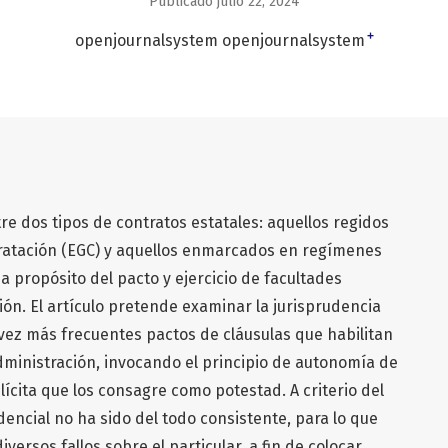
Publicado julio 22, 2024
+
openjournalsystem openjournalsystem
tre dos tipos de contratos estatales: aquellos regidos
tratación (EGC) y aquellos enmarcados en regímenes
a propósito del pacto y ejercicio de facultades
ión. El artículo pretende examinar la jurisprudencia
vez más frecuentes pactos de cláusulas que habilitan
 administración, invocando el principio de autonomía de
lícita que los consagre como potestad. A criterio del
dencial no ha sido del todo consistente, para lo que
ersos fallos sobre el particular, a fin de colocar