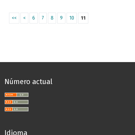
<<
<
6
7
8
9
10
11
Número actual
Idioma