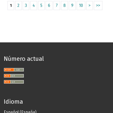
1
2
3
4
5
6
7
8
9
10
>
>>
Número actual
Idioma
Español (España)