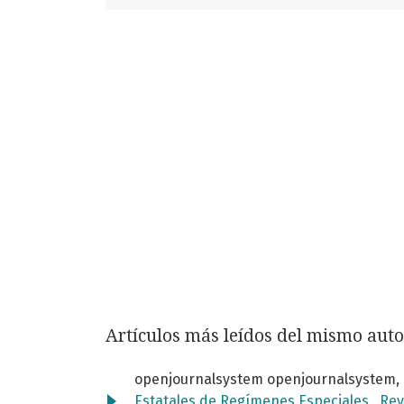
Artículos más leídos del mismo auto
openjournalsystem openjournalsystem,
Estatales de Regímenes Especiales
,
Rev