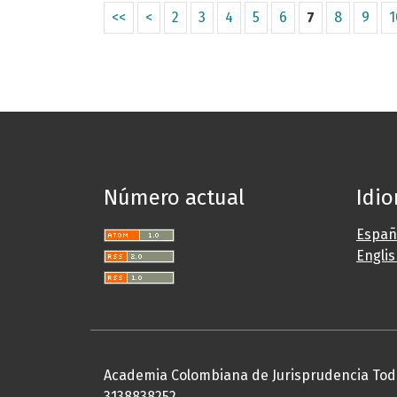
<<
<
2
3
4
5
6
7
8
9
1
Número actual
Idi
Españ
Engli
Academia Colombiana de Jurisprudencia Tod
3138838252