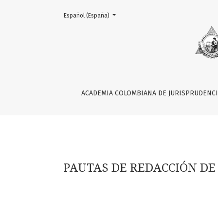
Change the language. The current language is:
Español (España)
PAUTAS DE REDACCIÓN DE LA REVISTA DE LA
ACADEMIA COLOMBIANA DE JURISPRUDENC
PAUTAS DE REDACCIÓN DE