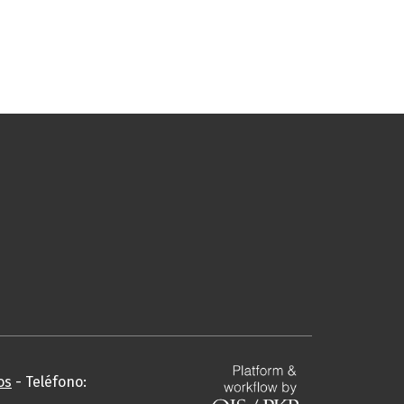
os
- Teléfono: