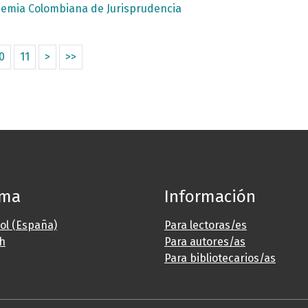
cademia Colombiana de Jurisprudencia
0
11
>
>>
oma
Información
ol (España)
Para lectoras/es
sh
Para autores/as
Para bibliotecarios/as