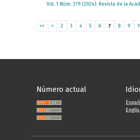
Vol. 1 Núm. 379 (2024): Revista de la A
<<
<
2
3
4
5
6
7
8
9
1
Número actual
Idi
Españ
Engli