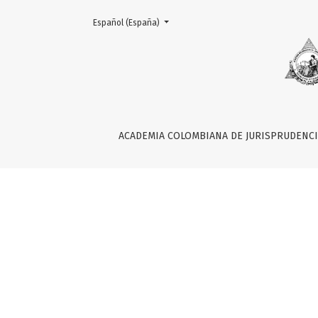
Change the language. The current language is:
Español (España)
TRIBUTOS Y REGLA FISCAL
ACADEMIA COLOMBIANA DE JURISPRUDENC