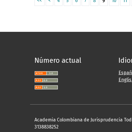
<<
<
4
5
6
7
8
9
10
11
Número actual
Idi
Españ
Engli
Academia Colombiana de Jurisprudencia Tod
3138838252