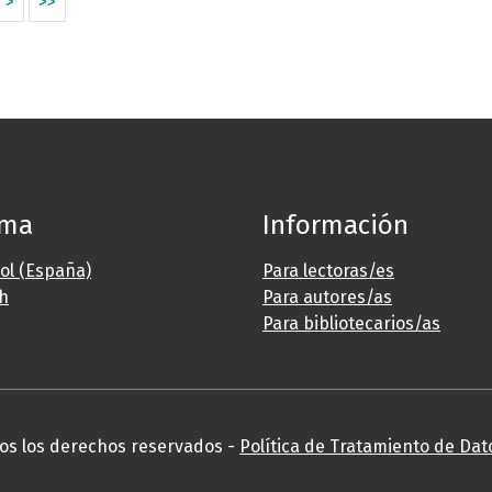
>
>>
oma
Información
ol (España)
Para lectoras/es
sh
Para autores/as
Para bibliotecarios/as
os los derechos reservados -
Política de Tratamiento de Dat