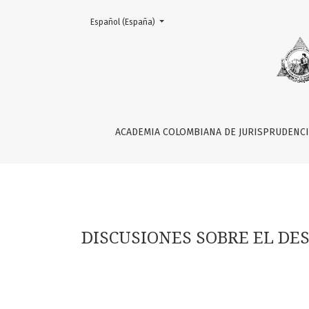
Change the language. The current language is:
Español (España)
DISCUSIONES SOBRE EL DESARROLLO DEL ARB
ACADEMIA COLOMBIANA DE JURISPRUDENC
DISCUSIONES SOBRE EL DE