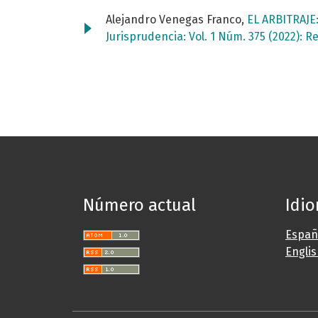
Alejandro Venegas Franco,
EL ARBITRAJ
Jurisprudencia: Vol. 1 Núm. 375 (2022): 
Número actual
Idi
Españ
Engli