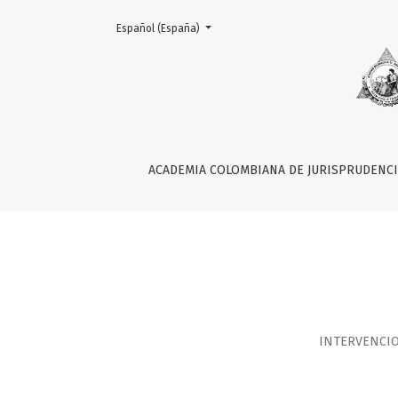
Change the language. The current language is:
Español (España)
El futuro del arbitraje
ACADEMIA COLOMBIANA DE JURISPRUDENC
INTERVENCIO