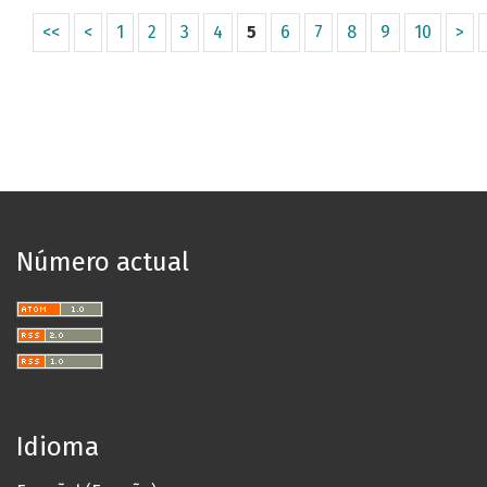
<<
<
1
2
3
4
5
6
7
8
9
10
>
Número actual
Idioma