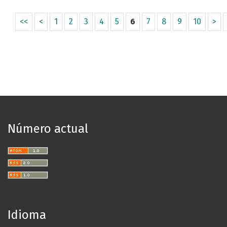
<<
<
1
2
3
4
5
6
7
8
9
10
>
Número actual
Idioma