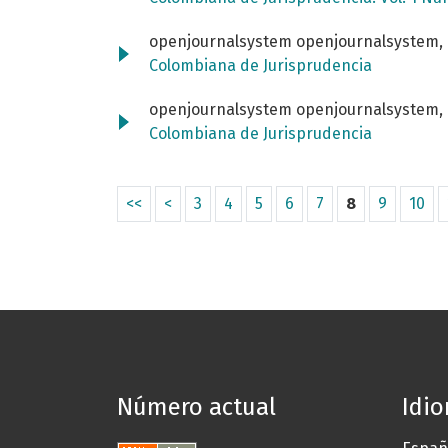
openjournalsystem openjournalsystem,
Colombiana de Jurisprudencia
openjournalsystem openjournalsystem,
Colombiana de Jurisprudencia
<<
<
3
4
5
6
7
8
9
10
Número actual
Idi