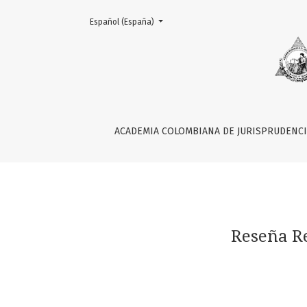
Change the language. The current language is:
Español (España)
Reseña Revista
ACADEMIA COLOMBIANA DE JURISPRUDENC
Reseña R