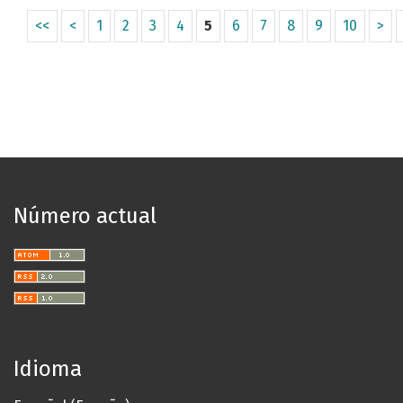
<<
<
1
2
3
4
5
6
7
8
9
10
>
Número actual
Idioma