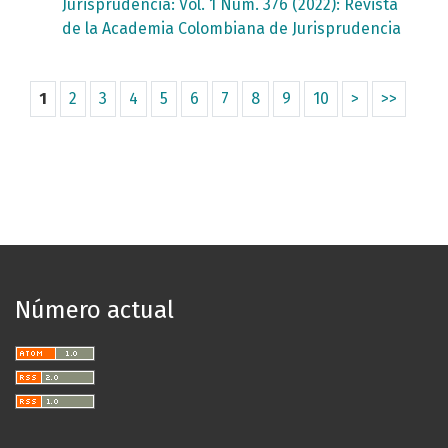
Jurisprudencia: Vol. 1 Núm. 376 (2022): Revista
de la Academia Colombiana de Jurisprudencia
1
2
3
4
5
6
7
8
9
10
>
>>
Número actual