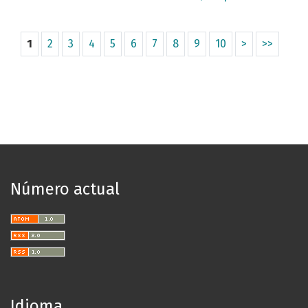
1
2
3
4
5
6
7
8
9
10
>
>>
Número actual
Idioma