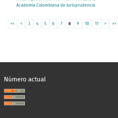
Academia Colombiana de Jurisprudencia
<<
<
3
4
5
6
7
8
9
10
11
>
>>
Número actual