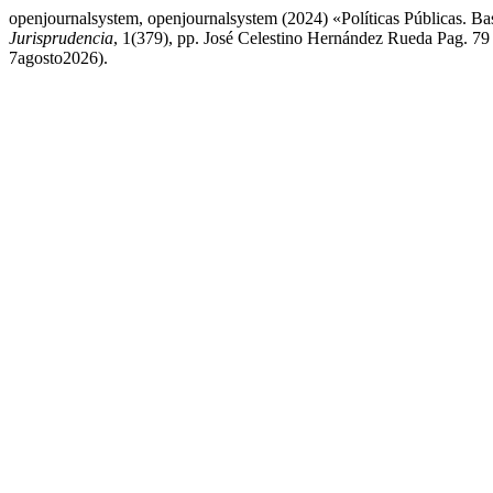
openjournalsystem, openjournalsystem (2024) «Políticas Públicas. Bas
Jurisprudencia
, 1(379), pp. José Celestino Hernández Rueda Pag. 79 
7agosto2026).