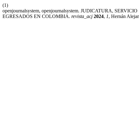
(1)
openjournalsystem, openjournalsystem. JUDICATURA, S
EGRESADOS EN COLOMBIA.
revista_acj
2024
,
1
, Hernán Aleja